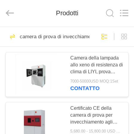
Dongguan
Liyi
Environmental
Prodotti
Technology
Co.,
Ltd..
All
Rights
CASA
67
Reserved.
camera di prova di invecchiamento
Camera di prova di
PRODOTTI
clima
Camera della lampada
allo xeno di resistenza di
CIRCA
clima di LIYI, prova
NOI
invecchiante LIYI della
7000-50000USD MOQ:1Set
camera 280-800nm
CONTATTO
116
GIRO
camera di prova
DELLA
Certificato CE della
camera di prova per
FABBRICA
ambientale
invecchiamento agli
agenti atmosferici di
5,680.00 - 15,800.00 USD MOQ:1 INSIEME