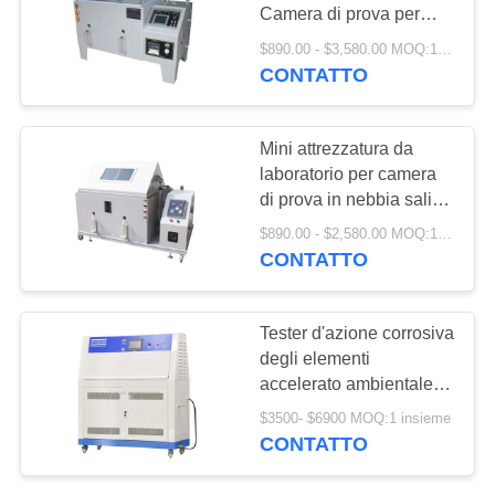
PRIVACY
Camera di prova per
POLICY
l'invecchiamento della
$890.00 - $3,580.00 MOQ:1 insieme
nebbia salina
CONTATTO
107
Forno di
Mini attrezzatura da
essiccazione
laboratorio per camera
di prova in nebbia salina
industriale
con potere di corrosione
$890.00 - $2,580.00 MOQ:1 set
programmabile
CONTATTO
64
Tester d'azione corrosiva
camera di prova di
degli elementi
accelerato ambientale,
invecchiamento
macchina di prove UV
$3500- $6900 MOQ:1 insieme
invecchiare 10rpm
CONTATTO