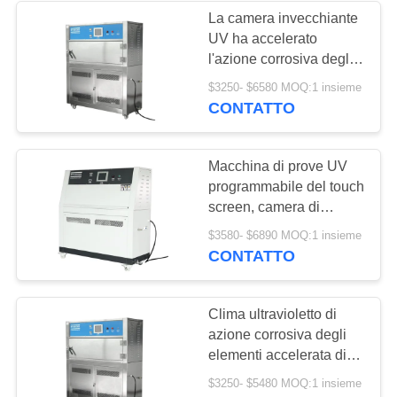
La camera invecchiante
UV ha accelerato
18
l'azione corrosiva degli
Camera di prova
elementi del tester per
$3250- $6580 MOQ:1 insieme
pittura inchiostra la
CONTATTO
della polvere della
resina
sabbia
Macchina di prove UV
programmabile del touch
screen, camera di
trattamento UV 290nm-
39
$3580- $6890 MOQ:1 insieme
400nm
CONTATTO
Camera di prova
dello spruzzo di sale
Clima ultravioletto di
azione corrosiva degli
elementi accelerata di
prova della torre UV
$3250- $5480 MOQ:1 insieme
dell'attrezzatura