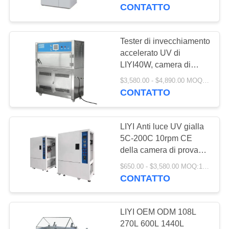
CONTROLLO
solidità alla luce solare
CONTATTO
LIYI
DI
QUALITÀ
Tester di invecchiamento
23
accelerato UV di
Camera di prova
LIYI40W, camera di
CONTATTICI
invecchiamento
dello shock termico
$3,580.00 - $4,890.00 MOQ:1 insieme
accelerata ambientale di
CONTATTO
RICHIEDA
95%RH
UNA
LIYI Anti luce UV gialla
CITAZIONE
5C-200C 10rpm CE
della camera di prova
65
per l'invecchiamento iso
MAPPA
$650.00 - $3,580.00 MOQ:1 insieme
forno di
elencato
CONTATTO
DEL
essiccazione
SITO
LIYI OEM ODM 108L
elettrico
270L 600L 1440L