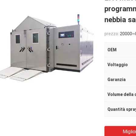
programma
nebbia sa
prezzo:
20000~
OEM
Voltaggio
Garanzia
Quantità spra
Miglio