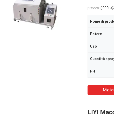
prezzo:
$900~$
Nome di prod
Potere
Uso
Quantità spra
PH
Miglio
LIYI Macc