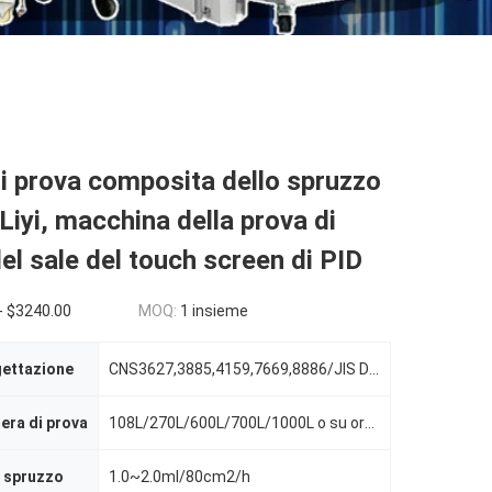
i prova composita dello spruzzo
 Liyi, macchina della prova di
el sale del touch screen di PID
- $3240.00
MOQ:
1 insieme
gettazione
CNS3627,3885,4159,7669,8886/JIS D-0201/ISO3768/ASTM B-117
era di prova
108L/270L/600L/700L/1000L o su ordine
o spruzzo
1.0~2.0ml/80cm2/h