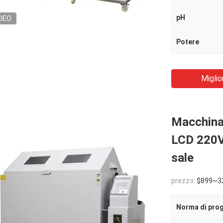
pH
DEO
Potere
Miglio
Macchina
LCD 220V 
sale
prezzo:
$899~3
Norma di pro