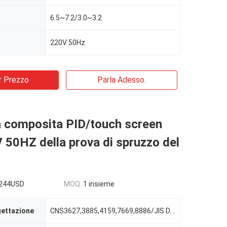
6.5~7.2/3.0~3.2
220V 50Hz
r Prezzo
Parla Adesso.
 composita PID/touch screen
50HZ della prova di spruzzo del
244USD
MOQ:
1 insieme
gettazione
CNS3627,3885,4159,7669,8886/JIS D-0201/ISO3768/ASTM B-117