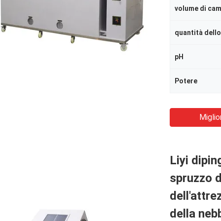
volume di cam
quantità dell
pH
Potere
Miglio
Liyi dipi
spruzzo d
dell'attr
della neb