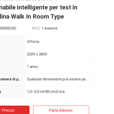
bile intelligente per test in
lina Walk In Room Type
80000USD
MOQ:
1 insieme
Offerto
220V o 380V
1 anno
Volume della camera di prova
Qualsiasi dimensione può essere personalizzata
y
1,0~2,0 ml/80 cm2/ora
r Prezzo
Parla Adesso.