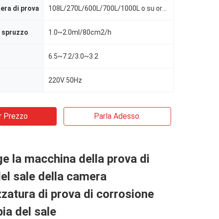
era di prova
108L/270L/600L/700L/1000L o su ordine
o spruzzo
1.0~2.0ml/80cm2/h
6.5~7.2/3.0~3.2
220V 50Hz
r Prezzo
Parla Adesso.
nge la macchina della prova di
el sale della camera
ezzatura di prova di corrosione
bia del sale