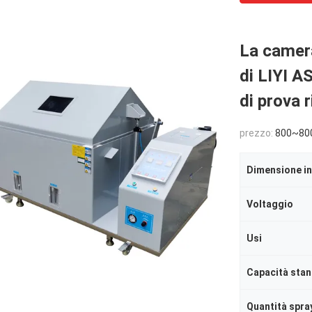
La camera
di LIYI A
di prova 
prezzo:
800~80
Dimensione in
Voltaggio
Usi
Capacità sta
Quantità spra