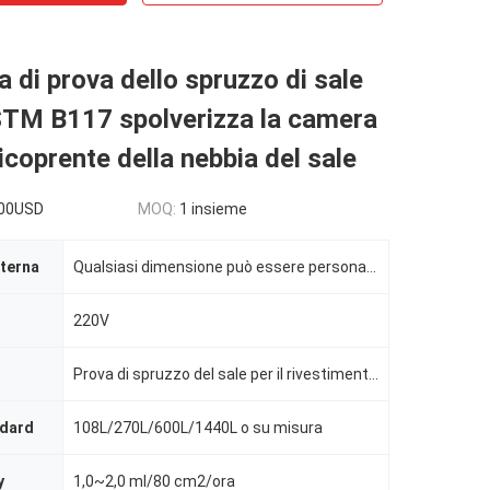
 di prova dello spruzzo di sale
STM B117 spolverizza la camera
ricoprente della nebbia del sale
00USD
MOQ:
1 insieme
terna
Qualsiasi dimensione può essere personalizzata
220V
Prova di spruzzo del sale per il rivestimento della polvere
ndard
108L/270L/600L/1440L o su misura
y
1,0~2,0 ml/80 cm2/ora