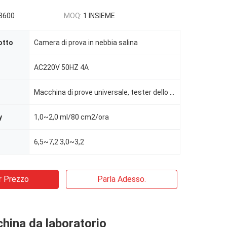
3600
MOQ:
1 INSIEME
otto
Camera di prova in nebbia salina
AC220V 50HZ 4A
Macchina di prove universale, tester dello spruzzo di sale
y
1,0~2,0 ml/80 cm2/ora
6,5~7,2 3,0~3,2
r Prezzo
Parla Adesso.
hina da laboratorio