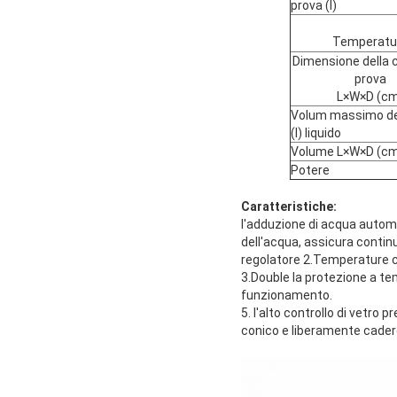
prova (l)
Temperatu
Dimensione della 
prova
L×W×D (c
Volum massimo del
(l) liquido
Volume L×W×D (cm
Potere
Caratteristiche:
l'adduzione di acqua autom
dell'acqua, assicura contin
regolatore 2.Temperature co
3.Double la protezione a te
funzionamento.
5. l'alto controllo di vetro 
conico e liberamente cadere 