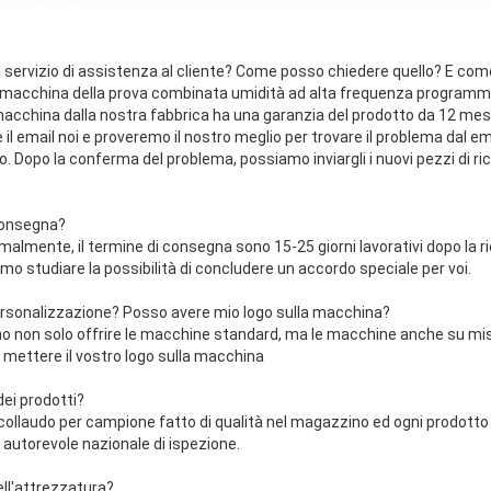
il servizio di assistenza al cliente? Come posso chiedere quello? E com
la macchina della prova combinata umidità ad alta frequenza programm
 macchina dalla nostra fabbrica ha una garanzia del prodotto da 12 mes
 il email noi e proveremo il nostro meglio per trovare il problema dal ema
 Dopo la conferma del problema, possiamo inviargli i nuovi pezzi di ric
 consegna?
malmente, il termine di consegna sono 15-25 giorni lavorativi dopo la r
mo studiare la possibilità di concludere un accordo speciale per voi.
 personalizzazione? Posso avere mio logo sulla macchina?
mo non solo offrire le macchine standard, ma le macchine anche su mis
 mettere il vostro logo sulla macchina
dei prodotti?
ma collaudo per campione fatto di qualità nel magazzino ed ogni prodott
i autorevole nazionale di ispezione.
ell'attrezzatura?