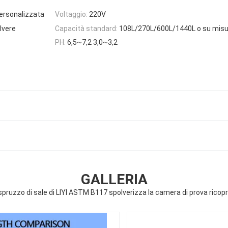
ersonalizzata
Voltaggio:
220V
olvere
Capacità standard:
108L/270L/600L/1440L o su misu
PH:
6,5~7,2 3,0~3,2
GALLERIA
spruzzo di sale di LIYI ASTM B117 spolverizza la camera di prova ricopr