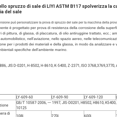
llo spruzzo di sale di LIYI ASTM B117 spolverizza la 
ia del sale
ne può personalizzare la prova di spruzzo del sale per la macchina della prova 
ente è progettato per prova di resistenza della corrosione della superfic
ri di pittura, di glassa, di placcatura, di olio antiruggine trattato, ecc.;
, automobilistico, nell'aviazione, nello spazio aereo, nelle telecomunicazi
one per i prodotti dei materiali e della glassa, in modo da analizzare e 
mbientali specifiche dell'ambiente marino.
6, JIS D-0201, H-8502, H-8610, K-5400, Z-2371, ISO 3768,3769,3770,
LY-609-60
LY-609-90
LY-609-120
GB/T 10587-2006, 一 1997, JIS-D0201, H8502, H8610, K5400,
zione
10125
era di
108L
270L
600L