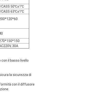
/CASS 50℃±1℃
/CASS 63℃±1℃
200*120*60
40
270*150*150
AC220V, 30A
on il basso livello
icura la sicurezza di
iformità con il diffusore
azione.