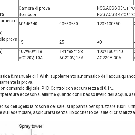
Camera di prova
NSS.ACSS 35℃±1℃
ra
Bombola
NSS.ACSS 47℃±1℃
camera di
60*45*40
90*60*50
120*100*50
m)
la prova
15
25
40
)
107*60*118
141*88*128
190*130*140
AC220V, 10A
AC220V, 15A
AC220V, 30A
atica & manuale di 1.With, supplemento automatico dell'acqua quando c
uamente la prova.
n comando digitale, P.I.D. Control con accuratezza di 0.1℃.
mperatura eccessiva, allarme quando con il basso livello dell'acqua, ass
preciso dell'ugello la foschia del sale, si appanna per spruzzare fuori l'un
sull'esemplare, assicurarsi senza il blocchetto del sale di cristallizz