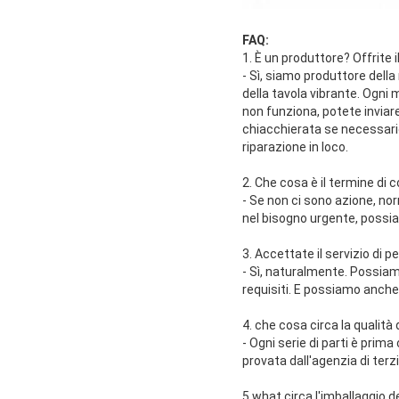
FAQ:
1. È un produttore? Offrite 
- Sì, siamo produttore del
della tavola vibrante. Ogni
non funziona, potete inviare
chiacchierata se necessario.
riparazione in loco.
2. Che cosa è il termine di
- Se non ci sono azione, nor
nel bisogno urgente, possia
3. Accettate il servizio di
- Sì, naturalmente. Possia
requisiti. E possiamo anche
4. che cosa circa la qualità 
- Ogni serie di parti è pri
provata dall'agenzia di terz
5.what circa l'imballaggio d