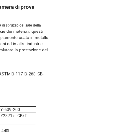
camera di prova
di spruzzo del sale della
ie dei materiali, questi
 ampiamente usato in metallo,
oni ed in altre industrie.
valutare la prestazione dei
 ASTM B-117, B-268, GB-
LY-609-200
 Z2371 di GB/T
1440L