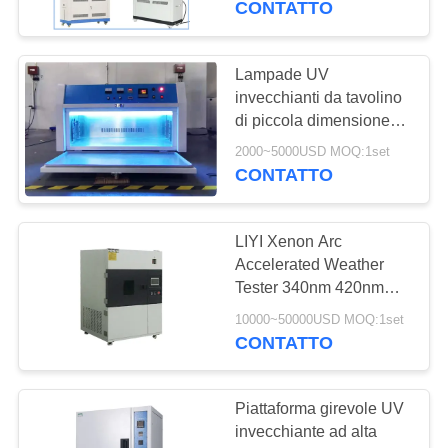
CONTATTO
17
Camera di umidità
Lampade UV
invecchianti da tavolino
di temperatura
di piccola dimensione
della camera di prova
2000~5000USD MOQ:1set
UVA340 UVB313
CONTATTO
UVA351 1200mm di LIYI
LIYI Xenon Arc
14
Accelerated Weather
Passeggiata in
Tester 340nm 420nm
300-400nm Opzionale
camera di prova
10000~50000USD MOQ:1set
CONTATTO
Piattaforma girevole UV
invecchiante ad alta