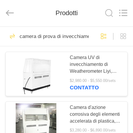
Dongguan
Liyi
Environmental
Prodotti
Technology
Co.,
Ltd..
All
Rights
CASA
67
Reserved.
camera di prova di invecchiamento
Camera di prova di
PRODOTTI
clima
Camera UV di
invecchiamento di
CIRCA
Weatherometer Liyi,
NOI
lampada UV accelerata
$2,980.00 - $5,550.00/sets
sopravvivendo tester
CONTATTO
116
GIRO
camera di prova
DELLA
Camera d'azione
corrosiva degli elementi
FABBRICA
ambientale
accelerata di plastica,
camera di prova
$3,280.00 - $6,890.00/sets