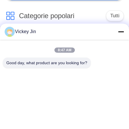
Categorie popolari
Tutti
Vickey Jin
Camera di prova di
camera di prova
clima
ambientale
8:47 AM
Camera di prova
forno di essiccazione
Good day, what product are you looking for?
dello shock termico
elettrico
Forno di
camera di prova di
essiccazione
invecchiamento
industriale
Camera di prova
Camera di prova dello
della polvere della
spruzzo di sale
sabbia