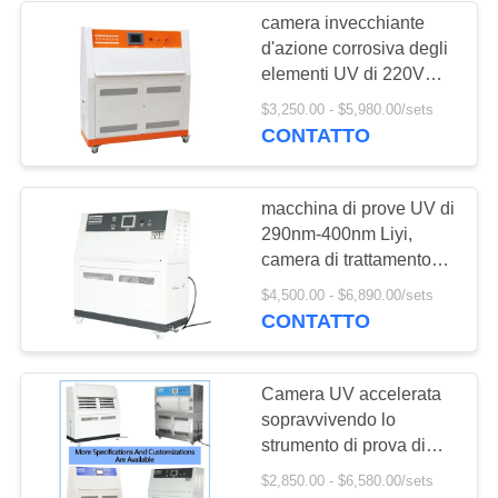
camera invecchiante
d'azione corrosiva degli
18
elementi UV di 220V
Camera di prova
50Hz, tester d'azione
$3,250.00 - $5,980.00/sets
corrosiva degli elementi
CONTATTO
della polvere della
accelerato UV di Liyi
sabbia
macchina di prove UV di
290nm-400nm Liyi,
camera di trattamento
UV di ASTM
39
$4,500.00 - $6,890.00/sets
CONTATTO
Camera di prova
dello spruzzo di sale
Camera UV accelerata
sopravvivendo lo
strumento di prova di
invecchiamento del
$2,850.00 - $6,580.00/sets
tester