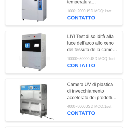
temperatura
12
ASTMD1148 della
1000~2000USD MOQ:1set
lampada della camera di
CONTATTO
Camera di ESS
prova 300W di LIYI
LIYI Test di solidità alla
luce dell'arco allo xeno
del tessuto della camera
di prova per
10000~50000USD MOQ:1set
l'invecchiamento
CONTATTO
21
raffreddato ad aria
macchina
Camera UV di plastica
impermeabile della
di invecchiamento
accelerato dei prodotti
prova
UVA340 della grande di
4000~8000USD MOQ:1set
dimensione di LIYI di
CONTATTO
invecchiamento
macchina della prova
4