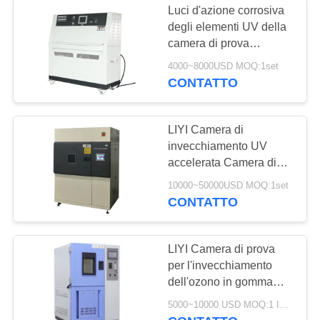
Luci d'azione corrosiva
Camera di prova di
degli elementi UV della
camera di prova
stabilità della droga
UVA340 UVB313
4000~8000USD MOQ:1set
UVA351 di norma di LIYI
CONTATTO
ISO4892
LIYI Camera di
invecchiamento UV
20
accelerata Camera di
Camera difficile
prova per agenti
10000~50000USD MOQ:1set
atmosferici UV in acciaio
CONTATTO
della batteria
inossidabile
LIYI Camera di prova
per l'invecchiamento
dell'ozono in gomma
Camera di prova per
5000~10000 USD MOQ:1 INSIEME
ozono Test di resistenza