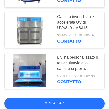
CONTATTO
all'ozono per touch
screen del controller in
gomma
Camera invecchiante
accelerata UV di
UVA340 UVB313,
camera UV di
$3,100.00 - $6,900.00/sets MOQ:1 INSIEME
invecchiamento di Liyi
CONTATTO
Liyi ha personalizzato il
tester ultravioletto,
camera di prova
invecchiante accelerata
$3,200.00 - $6,580.00/sets MOQ:1 INSIEME
UV
CONTATTO
CONTATTACI!