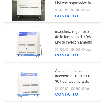
PRIVACY
Liyi che sopravvive la
POLICY
macchina UV della
$2,650.00 - $4,980.00/sets
prova invecchiare
CONTATTO
107
Forno di
macchina regolabile
essiccazione
della lampada di 40W
Liyi di invecchiamento di
industriale
irradiamento UV della
$3,890.00 - $6,890.00/sets
camera di prova
CONTATTO
64
Acciaio inossidabile
camera di prova di
accelerato UV di SUS
304 della camera di
invecchiamento
prova di invecchiamento
$3,800.00 - $6,890.00/sets
di Liyi Eathering
CONTATTO