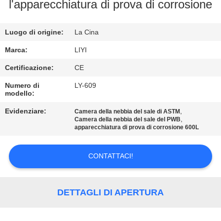
CONTROLLO
l'apparecchiatura di prova di corrosione
DI
Luogo di origine:
La Cina
QUALITÀ
Marca:
LIYI
CONTATTICI
Certificazione:
CE
Numero di
LY-609
modello:
RICHIEDA
UNA
Evidenziare:
,
Camera della nebbia del sale di ASTM
,
Camera della nebbia del sale del PWB
CITAZIONE
apparecchiatura di prova di corrosione 600L
CONTATTACI!
MAPPA
DEL
SITO
DETTAGLI DI APERTURA