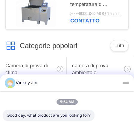
temperatura di
precisione LIYI Test di
800~8000USD MOQ:1 insieme
prodotti in metallo e
CONTATTO
verniciatura
Categorie popolari
Tutti
Camera di prova di
camera di prova
clima
ambientale
Vickey Jin
Camera di prova
forno di essiccazione
dello shock termico
elettrico
5:54 AM
Forno di
Good day, what product are you looking for?
camera di prova di
essiccazione
invecchiamento
industriale