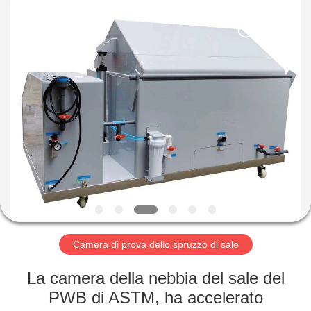
Dongguan
Liyi
Environmental
Technology
Co.,
Ltd..
All
Rights
CASA
Reserved.
PRODOTTI
CIRCA
NOI
GIRO
DELLA
Camera di prova dello spruzzo di sale
FABBRICA
La camera della nebbia del sale del
PWB di ASTM, ha accelerato