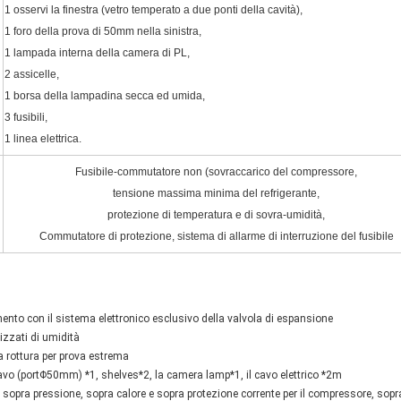
1 osservi la finestra (vetro temperato a due ponti della cavità),
1 foro della prova di 50mm nella sinistra,
1 lampada interna della camera di PL,
2 assicelle,
1 borsa della lampadina secca ed umida,
3 fusibili,
1 linea elettrica.
Fusibile-commutatore non (sovraccarico del compressore,
tensione massima minima del refrigerante,
protezione di temperatura e di sovra-umidità,
Commutatore di protezione, sistema di allarme di interruzione del fusibile
ento con il sistema elettronico esclusivo della valvola di espansione
izzati di umidità
a rottura per prova estrema
cavo (portΦ50mm) *1, shelves*2, la camera lamp*1, il cavo elettrico *2m
, sopra pressione, sopra calore e sopra protezione corrente per il compressore, sopr