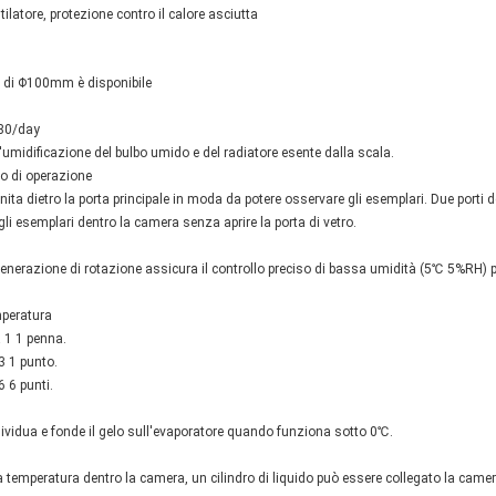
tilatore, protezione contro il calore asciutta
vo di Φ100mm è disponibile
-80/day
'umidificazione del bulbo umido e del radiatore esente dalla scala.
rto di operazione
nita dietro la porta principale in moda da potere osservare gli esemplari. Due porti 
 esemplari dentro la camera senza aprire la porta di vetro.
generazione di rotazione assicura il controllo preciso di bassa umidità (5℃ 5%RH) per
mperatura
 1 1 penna.
3 1 punto.
 6 punti.
idua e fonde il gelo sull'evaporatore quando funziona sotto 0℃.
a temperatura dentro la camera, un cilindro di liquido può essere collegato la came