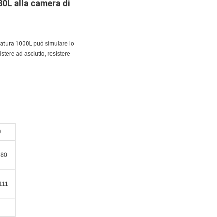
80L alla camera di
eratura 1000L
può simulare lo
istere ad asciutto, resistere
0
×80
111