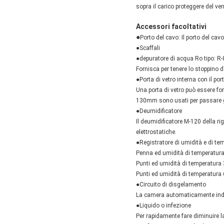
sopra il carico proteggere del ven
Accessori facoltativi
●
Porto del cavo: Il porto del ca
●Scaffali
●depuratore di acqua Ro tipo: R
Fornisca per tenere lo stoppino d
●Porta di vetro interna con il po
Una porta di vetro può essere for
130mm sono usati per passare gli
●Deumidificatore
Il deumidificatore M-120 della ri
elettrostatiche.
●Registratore di umidità e di te
Penna ed umidità di temperatura
Punti ed umidità di temperatura 
Punti ed umidità di temperatura 6
●Circuito di disgelamento
La camera automaticamente indiv
●Liquido o infezione
Per rapidamente fare diminuire l