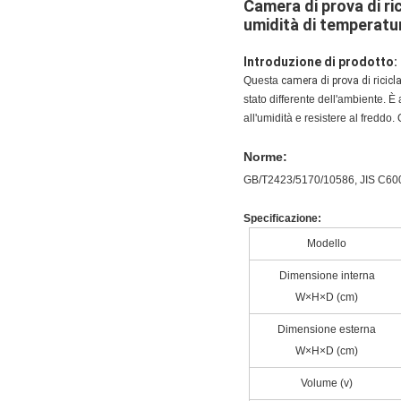
Camera di prova di ri
umidità di temperatu
Introduzione di prodotto:
Questa
camera di prova di ricic
stato differente dell'ambiente. È 
all'umidità e resistere al freddo.
Norme:
GB/T2423/5170/10586, JIS C60
Specificazione:
Modello
Dimensione interna
W×H×D (cm)
Dimensione esterna
W×H×D (cm)
Volume (v)