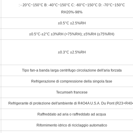
: - 20°C~150°C B: -40°C~150°C C: -60°C~150°C D: -70°C~150°C
RH20%-98%
±0.5°C ±2.5%RH
±0.5°C-±2°C ±3%RH (>75%RH); ±5%RH (≤75%RH)
±0.3°C ±2.5%RH
Tipo fan-a banda larga centrifugo circolazione dell'aria forzata
Refrigerazione di compressione della singola fase
Tecumseh francese
Refrigerante di protezione dell'ambiente di R4O4A U.S.A. Du Pont (R23+R40
Raffreddato ad aria o raffreddato ad acqua
Rifornimento idrico di riciclaggio automatico