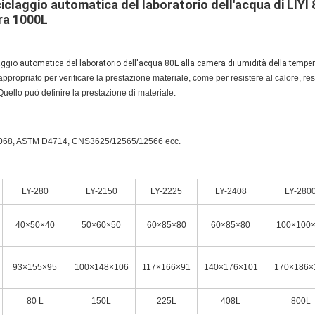
ciclaggio automatica del laboratorio dell'acqua di LIYI 
ra 1000L
laggio automatica del laboratorio dell'acqua 80L alla camera di umidità della temp
appropriato per verificare la prestazione materiale, come per resistere al calore, res
 Quello può definire la prestazione di materiale.
068, ASTM D4714, CNS3625/12565/12566 ecc.
LY-280
LY-2150
LY-2225
LY-2408
LY-280
40×50×40
50×60×50
60×85×80
60×85×80
100×100
93×155×95
100×148×106
117×166×91
140×176×101
170×186×
80 L
150L
225L
408L
800L