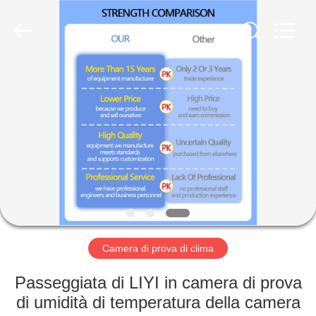
Dongguan
Liyi
Environmental
Technology
Co.,
Ltd..
All
Rights
CASA
Reserved.
PRODOTTI
CIRCA
NOI
GIRO
DELLA
Camera di prova di clima
FABBRICA
Passeggiata di LIYI in camera di prova
di umidità di temperatura della camera