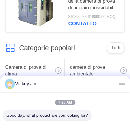
della camera di prova
di acciaio inossidabile
304 nella stanza di
$10890.00- $19890.00 MOQ:1 insieme
umidità di temperatura
CONTATTO
Categorie popolari
Tutti
Camera di prova di
camera di prova
clima
ambientale
Vickey Jin
Camera di prova
forno di essiccazione
dello shock termico
elettrico
7:26 AM
Forno di
Good day, what product are you looking for?
camera di prova di
essiccazione
invecchiamento
industriale