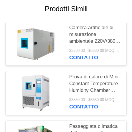
PRIVACY
Prodotti Simili
POLICY
Camera artificiale di
misurazione
ambientale 220V/380V
di controllo di clima
$3580.00 - $6680.00 MOQ:1 insieme
CONTATTO
Prova di calore di Mini
Constant Temperature
Humidity Chamber
Damp del laboratorio
$3580.00 - $6680.00 MOQ:1 insieme
CONTATTO
Passeggiata climatica