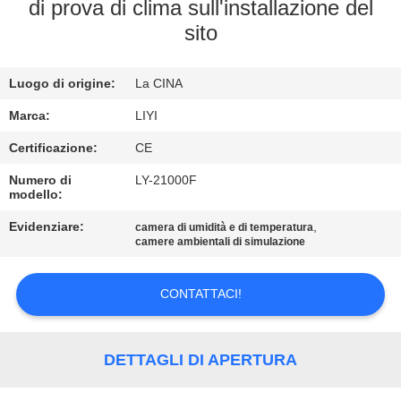
CONTROLLO
di prova di clima sull'installazione del
sito
DI
QUALITÀ
Luogo di origine:
La CINA
CONTATTICI
Marca:
LIYI
Certificazione:
CE
RICHIEDA
Numero di
LY-21000F
modello:
UNA
Evidenziare:
,
camera di umidità e di temperatura
CITAZIONE
camere ambientali di simulazione
MAPPA
CONTATTACI!
DEL
SITO
DETTAGLI DI APERTURA