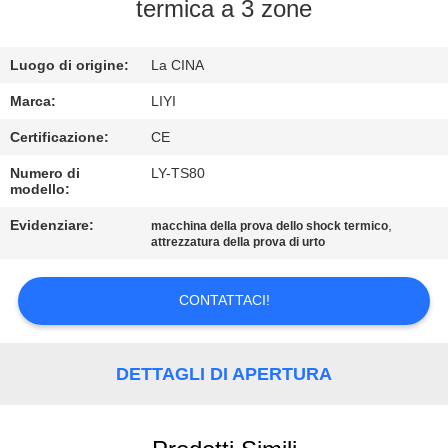
CONTROLLO
termica a 3 zone
DI
Luogo di origine:
La CINA
QUALITÀ
Marca:
LIYI
CONTATTICI
Certificazione:
CE
Numero di
LY-TS80
modello:
RICHIEDA
UNA
Evidenziare:
,
macchina della prova dello shock termico
attrezzatura della prova di urto
CITAZIONE
CONTATTACI!
MAPPA
DEL
DETTAGLI DI APERTURA
SITO