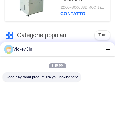
programmabile per
12000~50000USD MOQ:1 insieme
camera di prova di
CONTATTO
shock termico LIYI
Categorie popolari
Tutti
Vickey Jin
Camera di prova di
camera di prova
clima
ambientale
8:45 PM
Camera di prova
forno di essiccazione
Good day, what product are you looking for?
dello shock termico
elettrico
Forno di
camera di prova di
essiccazione
invecchiamento
industriale