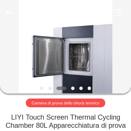
Dongguan
Liyi
Environmental
Technology
Co.,
Ltd..
All
Rights
CASA
Reserved.
PRODOTTI
CIRCA
NOI
GIRO
DELLA
Camera di prova dello shock termico
FABBRICA
LIYI Touch Screen Thermal Cycling
Chamber 80L Apparecchiatura di prova