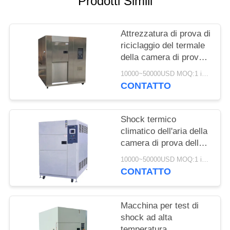
Prodotti Simili
PRIVACY
POLICY
Attrezzatura di prova di
riciclaggio del termale
della camera di prova
dello shock termico di
10000~50000USD MOQ:1 insieme
acciaio inossidabile di
CONTATTO
LIYI 304
Shock termico
climatico dell'aria della
camera di prova dello
shock termico
10000~50000USD MOQ:1 insieme
380V/50HZ di CA di
CONTATTO
LIYI
Macchina per test di
shock ad alta
temperatura