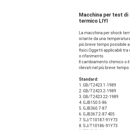
Macchina per test di
termico LIYI
La macchina per shock termi
istante da una temperatura
più breve tempo possibile a
fisici.Oggetti applicabili tr
o riferimento.
Il cambiamento chimico o i
rilevati nel più breve tempo 
Standard:
1. GB/T2423.1-1989
2. GB/T2423.2-1989
3. GB/T2423.22-1989
4. GJB150.5-86
5. GJB360.7-87
6. GJB367.2-87 405
7. SJ/T10187-91Y73
8. SJ/T10186-91Y73