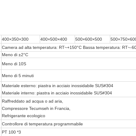
400×350×300
400×500×400
500×600×500
500×750×60
Camera ad alta temperatura: RT~+150°C Bassa temperatura: RT~-6
Meno di ±2°C
Meno di 10S
Meno di 5 minuti
Materiale esterno: piastra in acciaio inossidabile SUS#304
Materiale interno: piastra in acciaio inossidabile SUS#304
Raffreddato ad acqua o ad aria,
Compressore Tecumseh in Francia,
Refrigerante ecologico
Controllore di temperatura programmabile
PT 100 *3