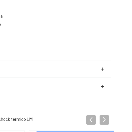
ti
S
shock termico LIYI