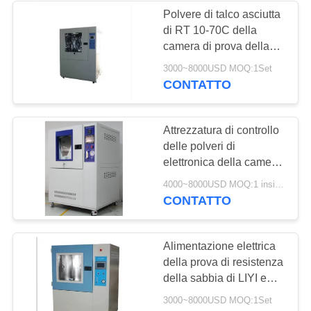
Polvere di talco asciutta
di RT 10-70C della
18
camera di prova della
Camera di prova
sabbia e della polvere di
3000~8000USD MOQ:1Set
JIS
CONTATTO
della polvere della
sabbia
Attrezzatura di controllo
delle polveri di
elettronica della camera
di prova della polvere
39
4000~8000USD MOQ:1 insieme
della sabbia di LIYI IP5X
CONTATTO
Camera di prova
6X 1000L
dello spruzzo di sale
Alimentazione elettrica
della prova di resistenza
della sabbia di LIYI e
della sabbia e della
3000~8000USD MOQ:1Set
polvere della camera di