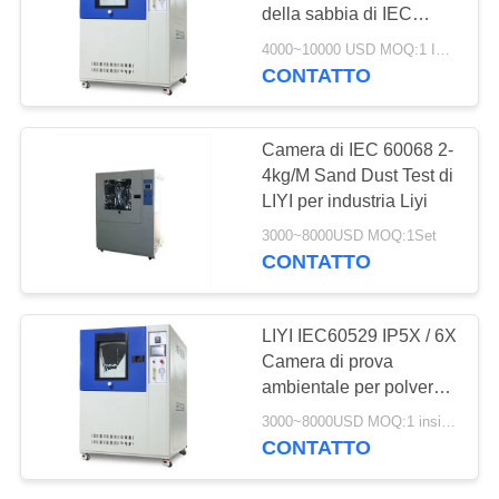
PRIVACY
della sabbia di IEC
POLICY
60529 di Liyi/tester
4000~10000 USD MOQ:1 INSIEME
simulato ambientale
CONTATTO
107
della polvere della
Forno di
sabbia
Camera di IEC 60068 2-
essiccazione
4kg/M Sand Dust Test di
LIYI per industria Liyi
industriale
3000~8000USD MOQ:1Set
CONTATTO
64
LIYI IEC60529 IP5X / 6X
camera di prova di
Camera di prova
ambientale per polvere
invecchiamento
di sabbia da 125 litri
3000~8000USD MOQ:1 insieme
CONTATTO