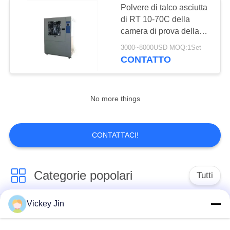
Polvere di talco asciutta
Camera di prova di
di RT 10-70C della
camera di prova della
stabilità della droga
sabbia e della polvere di
3000~8000USD MOQ:1Set
JIS
CONTATTO
No more things
20
Camera difficile
CONTATTACI!
della batteria
Categorie popolari
Tutti
Vickey Jin
Camera di prova di
camera di prova
clima
ambientale