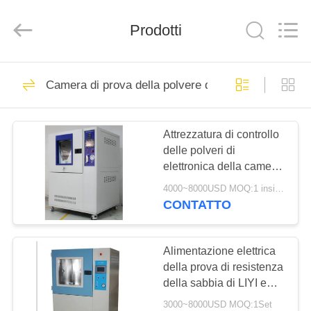
Dongguan
Liyi
Environmental
Prodotti
Technology
Co.,
Ltd..
All
Rights
CASA
67
Reserved.
Camera di prova della polvere della sabbia
Camera di prova di
PRODOTTI
clima
Attrezzatura di controllo
delle polveri di
CIRCA
elettronica della camera
NOI
di prova della polvere
4000~8000USD MOQ:1 insieme
della sabbia di LIYI IP5X
CONTATTO
6X 1000L
116
GIRO
camera di prova
DELLA
Alimentazione elettrica
della prova di resistenza
FABBRICA
ambientale
della sabbia di LIYI e
della sabbia e della
3000~8000USD MOQ:1Set