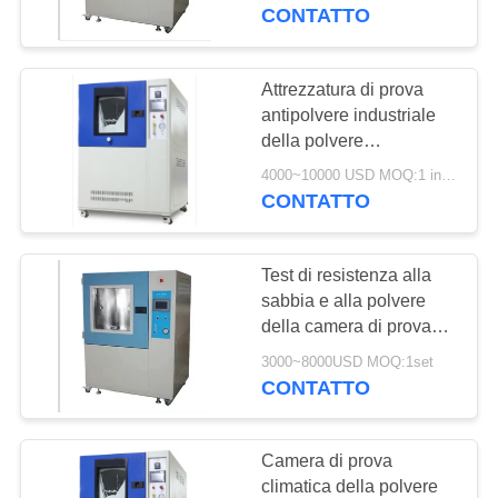
CONTROLLO
polvere della camera di
CONTATTO
prova della polvere
DI
220V 50Hz
QUALITÀ
Attrezzatura di prova
23
antipolvere industriale
Camera di prova
della polvere
CONTATTICI
dell'attrezzatura di prova
dello shock termico
4000~10000 USD MOQ:1 insieme
di resistenza della
CONTATTO
RICHIEDA
polvere della sabbia
dell'ingresso della
UNA
sabbia della polvere del
Test di resistenza alla
CITAZIONE
laboratorio di Liyi Ip6x
sabbia e alla polvere
della camera di prova
65
ambientale universale
MAPPA
3000~8000USD MOQ:1set
forno di
LIYI
CONTATTO
DEL
essiccazione
SITO
Camera di prova
elettrico
climatica della polvere