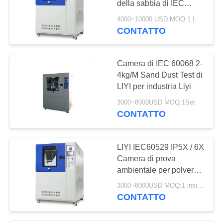
della sabbia di IEC
12
60529 di Liyi/tester
4000~10000 USD MOQ:1 INSIEME
simulato ambientale
CONTATTO
Camera di ESS
della polvere della
sabbia
Camera di IEC 60068 2-
4kg/M Sand Dust Test di
LIYI per industria Liyi
3000~8000USD MOQ:1Set
CONTATTO
21
macchina
LIYI IEC60529 IP5X / 6X
impermeabile della
Camera di prova
ambientale per polvere
prova
di sabbia da 125 litri
3000~8000USD MOQ:1 insieme
CONTATTO
4