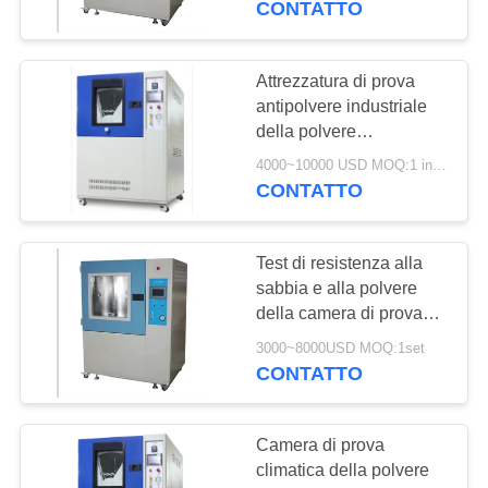
CONTATTO
prova della polvere
17
220V 50Hz
Camera di umidità
Attrezzatura di prova
antipolvere industriale
di temperatura
della polvere
dell'attrezzatura di prova
4000~10000 USD MOQ:1 insieme
di resistenza della
CONTATTO
polvere della sabbia
dell'ingresso della
sabbia della polvere del
Test di resistenza alla
14
laboratorio di Liyi Ip6x
sabbia e alla polvere
Passeggiata in
della camera di prova
ambientale universale
camera di prova
3000~8000USD MOQ:1set
LIYI
CONTATTO
Camera di prova
climatica della polvere