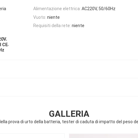
eria
Alimentazione elettrica:
AC220V, 50/60Hz
Vuoto:
niente
Requisiti della rete:
niente
,
220V
,
l CE
0Hz
GALLERIA
lla prova di urto della batteria, tester di caduta di impatto del peso 