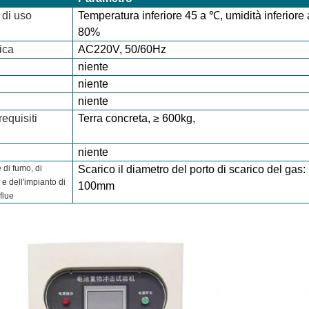
 di uso
Temperatura inferiore 45 a ℃, umidità inferiore 
80%
ica
AC220V,
50/60Hz
niente
niente
niente
requisiti
Terra concreta, ≥ 600kg,
niente
 di fumo, di
Scarico il diametro del porto di scarico del gas:
 e dell'impianto di
100mm
flue