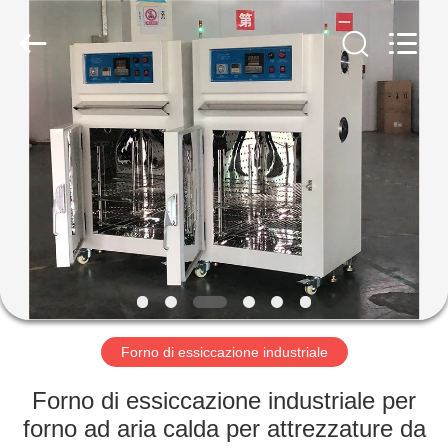
Dongguan
Liyi
Environmental
Technology
Co.,
Ltd..
All
Rights
CASA
Reserved.
PRODOTTI
CIRCA
NOI
GIRO
DELLA
Forno di essiccazione industriale
FABBRICA
Forno di essiccazione industriale per
forno ad aria calda per attrezzature da