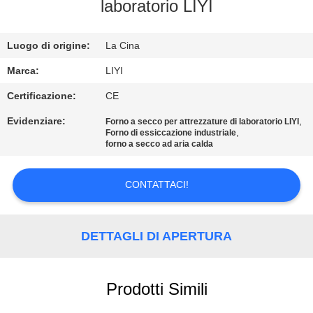
CONTROLLO
laboratorio LIYI
DI
Luogo di origine:
La Cina
QUALITÀ
Marca:
LIYI
CONTATTICI
Certificazione:
CE
Evidenziare:
,
Forno a secco per attrezzature di laboratorio LIYI
,
Forno di essiccazione industriale
RICHIEDA
forno a secco ad aria calda
UNA
CITAZIONE
CONTATTACI!
MAPPA
DETTAGLI DI APERTURA
DEL
SITO
Prodotti Simili