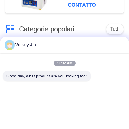
600C
CONTATTO
Categorie popolari
Tutti
Vickey Jin
Camera di prova di
camera di prova
clima
ambientale
11:32 AM
Camera di prova
forno di essiccazione
Good day, what product are you looking for?
dello shock termico
elettrico
Forno di
camera di prova di
essiccazione
invecchiamento
industriale
Camera di prova