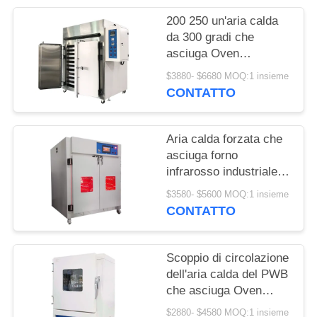
PRIVACY
200 250 un'aria calda
POLICY
da 300 gradi che
asciuga Oven
Industrial Electric
$3880- $6680 MOQ:1 insieme
Circulation Heating
CONTATTO
Aria calda forzata che
asciuga forno
infrarosso industriale
LIYI per il laboratorio
$3580- $5600 MOQ:1 insieme
CONTATTO
Scoppio di circolazione
dell'aria calda del PWB
che asciuga Oven
Electric Heating Max
$2880- $4580 MOQ:1 insieme