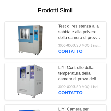
PRIVACY
POLICY
Prodotti Simili
Test di resistenza alla
sabbia e alla polvere
della camera di prova
ambientale universale
3000~8000USD MOQ:1 insieme
LIYI
CONTATTO
LIYI Controllo della
temperatura della
camera di prova della
polvere di sabbia
3000~8000USD MOQ:1 insieme
soffiante e vuoto Mil-
CONTATTO
Std-810G
LIYI Camera per