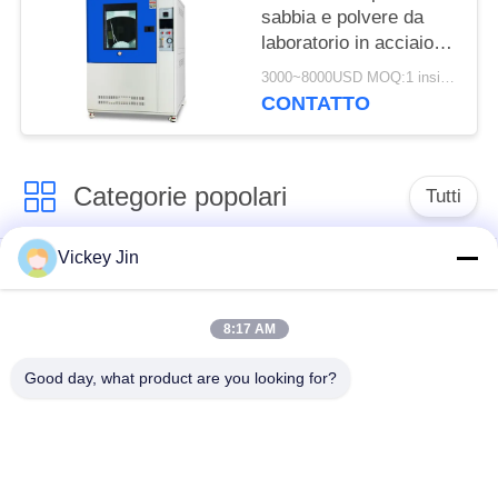
sabbia e polvere da
laboratorio in acciaio
inossidabile 1000L
3000~8000USD MOQ:1 insieme
Protezione ingresso
CONTATTO
IP56X
Categorie popolari
Tutti
Vickey Jin
Camera di prova di
camera di prova
clima
ambientale
8:17 AM
Camera di prova
forno di essiccazione
Good day, what product are you looking for?
dello shock termico
elettrico
Forno di
camera di prova di
essiccazione
invecchiamento