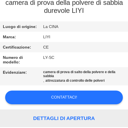
CONTROLLO
camera di prova della polvere di sabbia
durevole LIYI
DI
QUALITÀ
Luogo di origine:
La CINA
CONTATTICI
Marca:
LIYI
Certificazione:
CE
RICHIEDA
Numero di
LY-SC
modello:
UNA
Evidenziare:
camera di prova di salto della polvere e della
CITAZIONE
sabbia
,
attrezzatura di controllo delle polveri
MAPPA
CONTATTACI!
DEL
SITO
DETTAGLI DI APERTURA