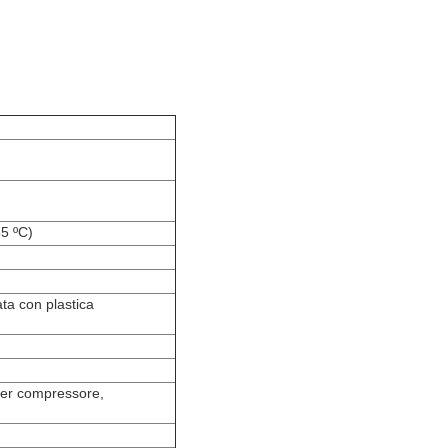
5 ºC)
ata con plastica
per compressore,