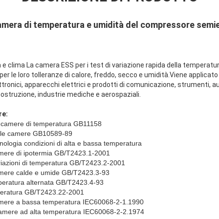
amera di temperatura e umidità del compressore semi
 e clima La camera ESS per i test di variazione rapida della temperatur
i per le loro tolleranze di calore, freddo, secco e umidità.Viene applicato 
elettronici, apparecchi elettrici e prodotti di comunicazione, strumenti, 
costruzione, industrie mediche e aerospaziali.
re:
le camere di temperatura GB11158
elle camere GB10589-89
logia condizioni di alta e bassa temperatura
amere di ipotermia GB/T2423.1-2001
ariazioni di temperatura GB/T2423.2-2001
camere calde e umide GB/T2423.3-93
peratura alternata GB/T2423.4-93
mperatura GB/T2423.22-2001
camere a bassa temperatura IEC60068-2-1.1990
camere ad alta temperatura IEC60068-2-2.1974