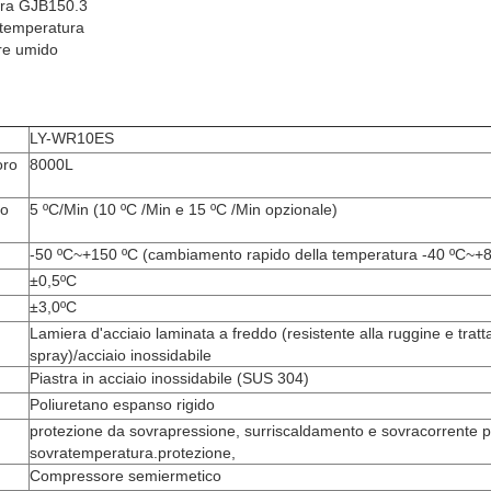
ura GJB150.3
 temperatura
re umido
LY-WR10ES
oro
8000L
eo
5 ºC/Min (
10 ºC /Min e 15 ºC /Min opzionale)
-50 ºC~+150 ºC (cambiamento rapido della temperatura -40 ºC~+8
±0,5ºC
±3,0ºC
Lamiera d'acciaio laminata a freddo (resistente alla ruggine e tratt
spray)/acciaio inossidabile
Piastra in acciaio inossidabile (SUS 304)
Poliuretano espanso rigido
protezione da sovrapressione, surriscaldamento e sovracorrente 
sovratemperatura.protezione,
Compressore semiermetico