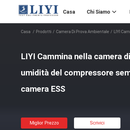
Casa
Chi Siamo
Casa
/
Prodotti
/
Camera Di Prova Ambientale
/
LIYI Cam
LIYI Cammina nella camera d
umidità del compressore sem
camera ESS
Miglior Prezzo
Scrivici