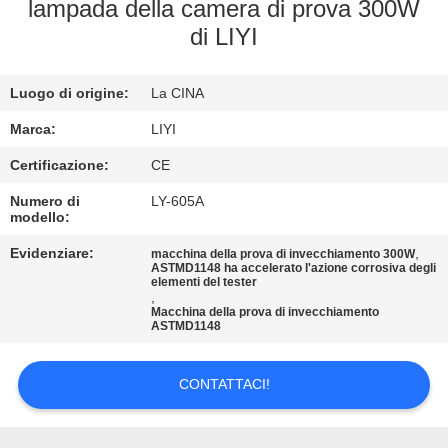
CONTROLLO
lampada della camera di prova 300W
di LIYI
DI
QUALITÀ
Luogo di origine:
La CINA
CONTATTICI
Marca:
LIYI
Certificazione:
CE
RICHIEDA
Numero di
LY-605A
modello:
UNA
Evidenziare:
,
macchina della prova di invecchiamento 300W
CITAZIONE
ASTMD1148 ha accelerato l'azione corrosiva degli
elementi del tester
,
Macchina della prova di invecchiamento
MAPPA
ASTMD1148
DEL
CONTATTACI!
SITO