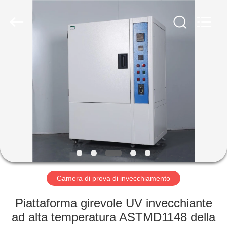
Dongguan
Liyi
Environmental
Technology
Co.,
Ltd..
All
Rights
CASA
Reserved.
PRODOTTI
CIRCA
NOI
GIRO
DELLA
Camera di prova di invecchiamento
FABBRICA
Piattaforma girevole UV invecchiante
ad alta temperatura ASTMD1148 della