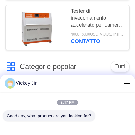
ingiallimento
Tester di
invecchiamento
accelerato per camera
di prova per
4000~8000USD MOQ:1 insieme
invecchiamento in
CONTATTO
acciaio inossidabile
LIYI
Categorie popolari
Tutti
Vickey Jin
Camera di prova di
camera di prova
clima
ambientale
2:47 PM
Camera di prova
forno di essiccazione
Good day, what product are you looking for?
dello shock termico
elettrico