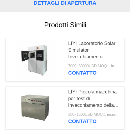
PRIVACY
DETTAGLI DI APERTURA
POLICY
Prodotti Simili
LIYI Laboratorio Solar
Simulator
Invecchiamento
Camera di prova 150L
7000~50000USD MOQ:1 insieme
Xenon Weathering Test
CONTATTO
LIYI Piccola macchina
per test di
invecchiamento della
lampada UV Anti
300~1500USD MOQ:1 insieme
radiazioni Camera di
CONTATTO
prova UV anti-