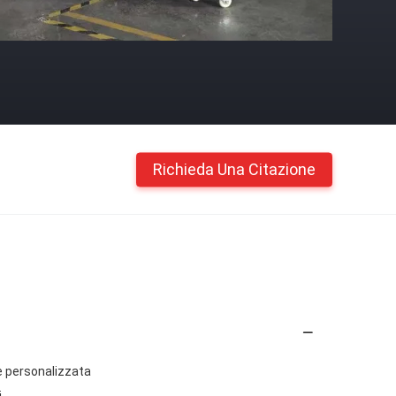
Richieda Una Citazione
e personalizzata
i