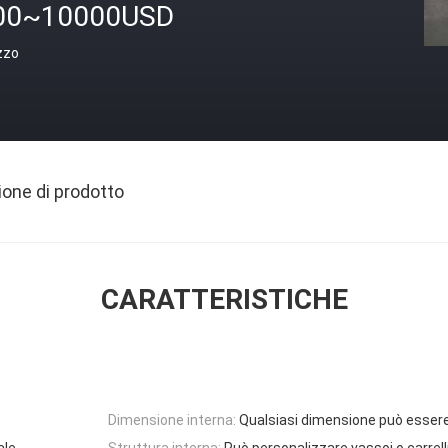
00~10000USD
zzo
ione di prodotto
CARATTERISTICHE
Dimensione interna:
Qualsiasi dimensione può esser
ale
Struttura interna:
Può personalizzare vassoi o carrell