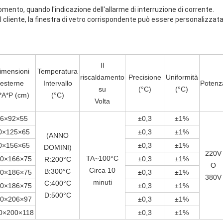
mento, quando l'indicazione dell'allarme di interruzione di corrente.
 cliente, la finestra di vetro corrispondente può essere personalizzata 
Il
imensioni
Temperatura
riscaldamento
Precisione
Uniformità
esterne
Intervallo
Potenz
su
(°C)
(°C)
*A*P (cm)
(°C)
Volta
6×92×55
±0,3
±1%
0×125×65
±0,3
±1%
(ANNO
0×156×65
±0,3
±1%
DOMINI)
220V
TA~100°C
0×166×75
±0,3
±1%
R:200°C
O
Circa 10
B:300°C
10×186×75
±0,3
±1%
380V
minuti
C:400°C
0×186×75
±0,3
±1%
D:500°C
0×206×97
±0,3
±1%
0×200×118
±0,3
±1%