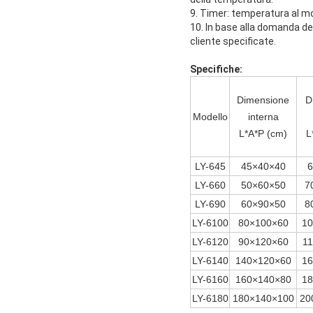
9. Timer: temperatura al mo
10. In base alla domanda del
cliente specificate.
Specifiche:
Dimensione
D
Modello
interna
L*A*P (cm)
L
LY-645
45×40×40
6
LY-660
50×60×50
7
LY-690
60×90×50
8
LY-6100
80×100×60
10
LY-6120
90×120×60
1
LY-6140
140×120×60
16
LY-6160
160×140×80
18
LY-6180
180×140×100
20