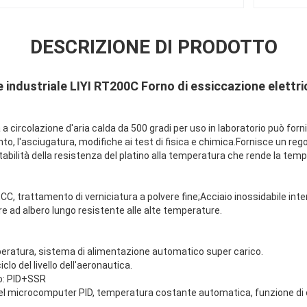
DESCRIZIONE DI PRODOTTO
 industriale LIYI RT200C Forno di essiccazione elettr
 a circolazione d'aria calda da 500 gradi per uso in laboratorio può forn
nto, l'asciugatura, modifiche ai test di fisica e chimica.Fornisce un reg
abilità della resistenza del platino alla temperatura che rende la temp
SECC, trattamento di verniciatura a polvere fine;Acciaio inossidabile in
re ad albero lungo resistente alle alte temperature.
eratura, sistema di alimentazione automatico super carico.
clo del livello dell'aeronautica.
o: PID+SSR
o del microcomputer PID, temperatura costante automatica, funzione d