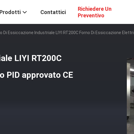
Richiedere Un
Prodotti
Contattici
Preventivo
o Di Essiccazione Industriale LIYI RT200C Forno Di Essiccazione Elett
iale LIYI RT200C
co PID approvato CE