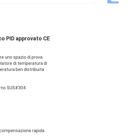
ico PID approvato CE
ire uno spazio di prova
olatore di temperatura di
eratura ben distribuita.
terno SUS#304.
i compensazione rapida