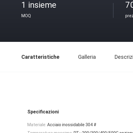
1 insieme
7
MOQ
pre
Caratteristiche
Galleria
Descriz
Specificazioni
Materiale:
Acciaio inossidabile 304 #
Temperatura massima:
RT~200/300/400/500C opzion