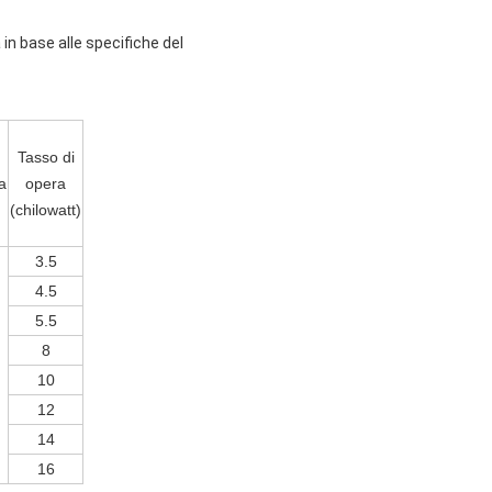
in base alle specifiche del
Tasso di
a
opera
(chilowatt)
3.5
4.5
5.5
8
10
12
14
16