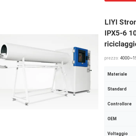
LIYI Stro
IPX5-6 1
riciclaggi
prezzo:
4000~1
Materiale
Standard
Controllore
OEM
Voltaggio