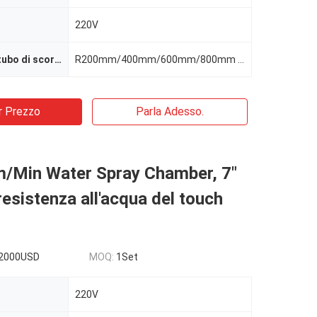
220V
Diametro del tubo di scorrimento
R200mm/400mm/600mm/800mm opzionale
r Prezzo
Parla Adesso.
/Min Water Spray Chamber, 7"
 resistenza all'acqua del touch
2000USD
MOQ:
1Set
220V