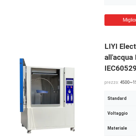
Miglio
LIYI Elec
all'acqua
IEC60529
prezzo:
4500~1
Standard
Voltaggio
Materiale