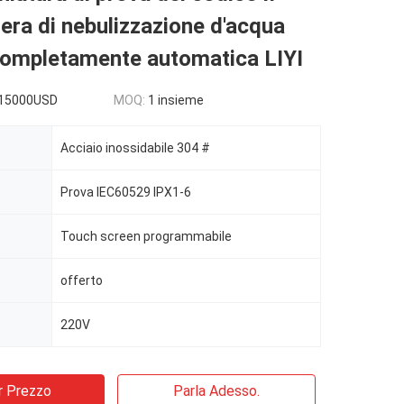
era di nebulizzazione d'acqua
completamente automatica LIYI
15000USD
MOQ:
1 insieme
Acciaio inossidabile 304 #
Prova IEC60529 IPX1-6
Touch screen programmabile
offerto
220V
r Prezzo
Parla Adesso.