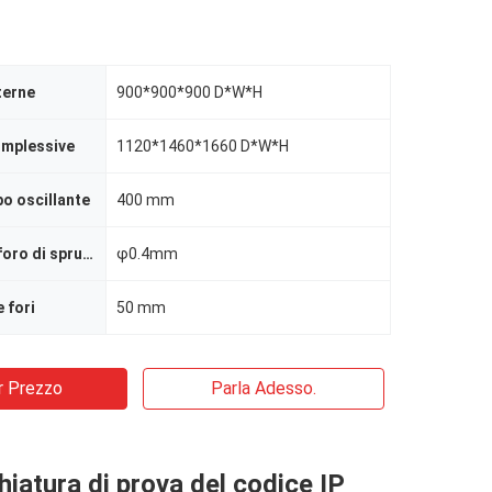
terne
900*900*900 D*W*H
omplessive
1120*1460*1660 D*W*H
bo oscillante
400 mm
Diametro del foro di spruzzatura
φ0.4mm
e fori
50 mm
r Prezzo
Parla Adesso.
iatura di prova del codice IP