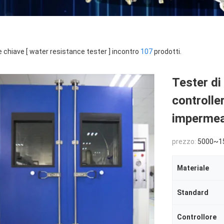
e chiave [ water resistance tester ] incontro
107
prodotti.
Tester di
controlle
impermea
prezzo:
5000~1
Materiale
Standard
Controllore