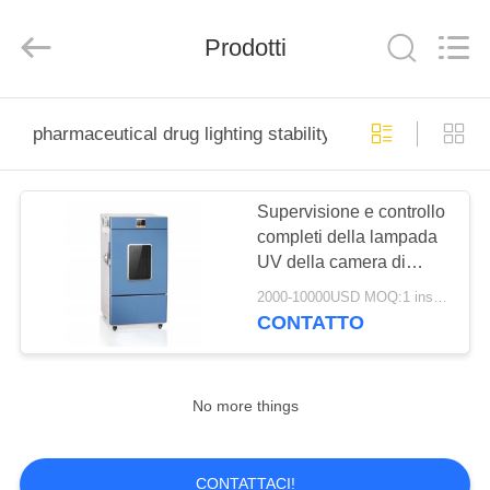
Dongguan
Liyi
Environmental
Prodotti
Technology
Co.,
Ltd..
All
Rights
CASA
Reserved.
pharmaceutical drug lighting stability chambe
PRODOTTI
Supervisione e controllo
completi della lampada
CIRCA
UV della camera di
NOI
prova per la stabilità
2000-10000USD MOQ:1 insieme
dell'illuminazione dei
CONTATTO
farmaci LIYI
GIRO
DELLA
No more things
FABBRICA
CONTATTACI!